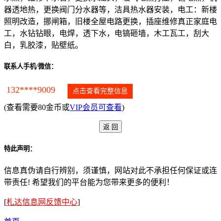
器透地热，更换阀门分水器等，洁具热水器安装，电工：新楼
照明改造，挪闸箱，旧楼全屋电路更换，插座维修真正家庭电
工，水钻钻眼，电焊，透下水，电镐砸墙，木工瓦工，刮大
白，乳胶漆，贴壁纸。
联系人手机/微信：
132****9009
点击查看完整信息
(查看需要80金币或
VIP会员可查看
)
特此声明：
信息真伪请自行辨别，须谨慎，网站对此不承担任何保证或连
带责任! 希望我们的平台能为您带来更多的便利！
[
札达信息网反馈中心
]